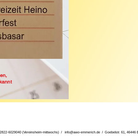
en,
ekannt
02822-6029040 (Vereinsheim-mittwochs) /
info@awo-emmerich.de
/ Goebelstr. 61, 46446