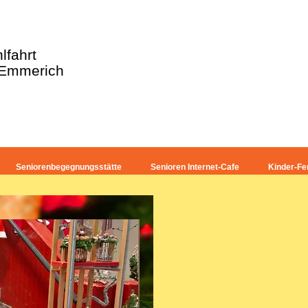
lfahrt
 Emmerich
Seniorenbegegnungsstätte
Senioren Internet-Cafe
Kinder-Fer